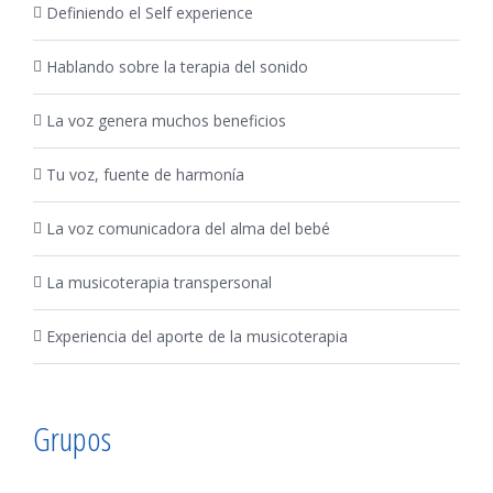
Definiendo el Self experience
Hablando sobre la terapia del sonido
La voz genera muchos beneficios
CONTAC
Tu voz, fuente de harmonía
Mobile:
630116863
La voz comunicadora del alma del bebé
-
Fernando
La musicoterapia transpersonal
Dans
Experiencia del aporte de la musicoterapia
Email:
info@cantocu
Grupos
PROPIED