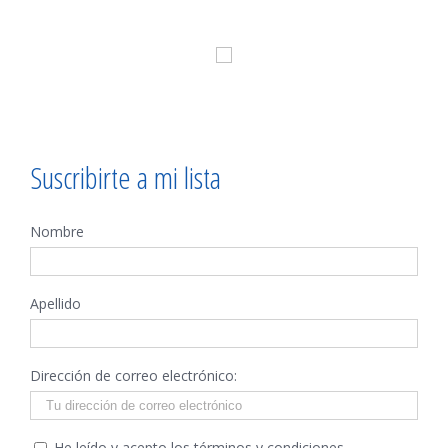
REDES
Suscribirte a mi lista
Nombre
Apellido
©
Copyright
-
2026 | Fer
Dirección de correo electrónico:
Dans
| Todos
He leído y acepto los términos y condiciones