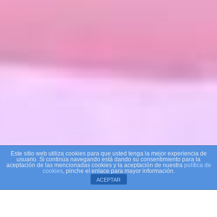
Este sitio web utiliza cookies para que usted tenga la mejor experiencia de
usuario. Si continúa navegando está dando su consentimiento para la
aceptación de las mencionadas cookies y la aceptación de nuestra
política de
cookies
, pinche el enlace para mayor información.
ACEPTAR