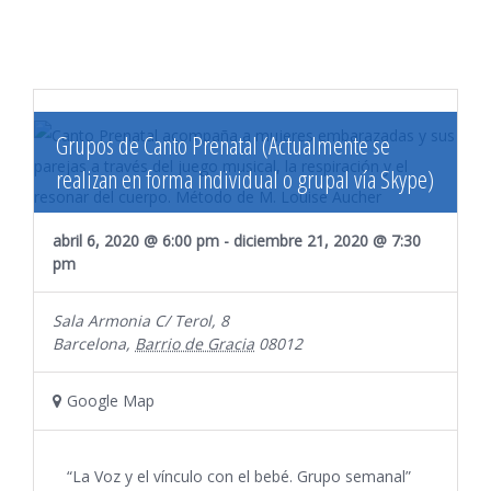
Eventos
REDES
Grupos de Canto Prenatal (Actualmente se
realizan en forma individual o grupal vía Skype)
abril 6, 2020 @ 6:00 pm
-
diciembre 21, 2020 @ 7:30
pm
Sala Armonia
C/ Terol, 8
©
Barcelona
,
Barrio de Gracia
08012
Copyright
Google Map
-
2026 | Fer
Dans
| Todos
“La Voz y el vínculo con el bebé. Grupo semanal”