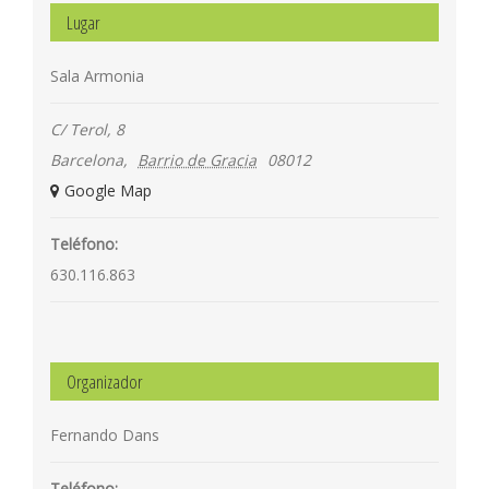
Lugar
Sala Armonia
C/ Terol, 8
Barcelona
,
Barrio de Gracia
08012
+ Google Map
©
Teléfono:
Copyright
630.116.863
-
2026 | Fer
Dans
| Todos
Organizador
los
derechos
Fernando Dans
reservados |
creada
Teléfono: