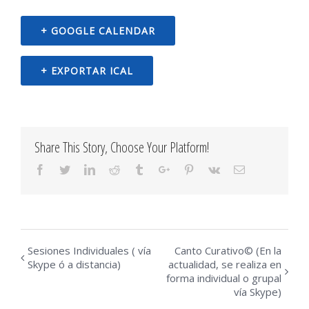
contenidos,
+ GOOGLE CALENDAR
imágenes
, videos y
+ EXPORTAR ICAL
música
presentes
en este
blog, son
Share This Story, Choose Your Platform!
propiedad
Facebook
Twitter
Linkedin
Reddit
Tumblr
Google+
Pinterest
Vk
Email
intelectual
de
CantoCurativ
bajo el
Asiento
Sesiones Individuales ( vía
Canto Curativo© (En la
Evento
Skype ó a distancia)
actualidad, se realiza en
Registral
forma individual o grupal
Navegación
Nº02/2009/86.
vía Skype)
Si desea