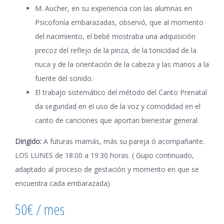
M. Aucher, en su experiencia con las alumnas en
CONTAC
Psicofonía embarazadas, observó, que al momento
del nacimiento, el bebé mostraba una adquisición
Mobile:
precoz del reflejo de la pinza, de la tonicidad de la
630116863
nuca y de la orientación de la cabeza y las manos a la
-
fuente del sonido.
Fernando
El trabajo sistemático del método del Canto Prenatal
Dans
da seguridad en el uso de la voz y comodidad en el
Email:
canto de canciones que aportan bienestar general.
info@cantocu
Dirigido:
A futuras mamás, más su pareja ó acompañante.
LOS LUNES de 18:00 a 19:30 horas. ( Gupo continuado,
PROPIED
adaptado al proceso de gestación y momento en que se
INTELEC
encuentra cada embarazada)
50€ / mes
Todos
los