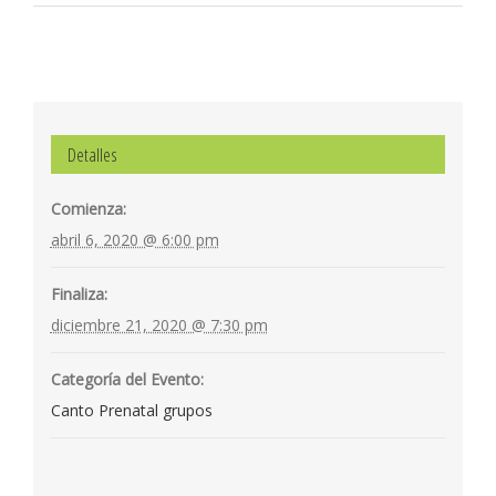
hacer
uso de
esta
información
puede
Detalles
ponerse
Comienza:
en
abril 6, 2020 @ 6:00 pm
contacto
con el
Finaliza:
Autor.
diciembre 21, 2020 @ 7:30 pm
Categoría del Evento:
NUESTRA
Canto Prenatal grupos
REDES